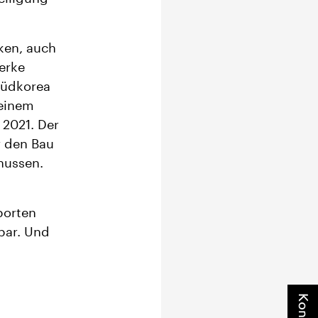
ken, auch
erke
 Südkorea
 einem
 2021. Der
r den Bau
hussen.
porten
fbar. Und