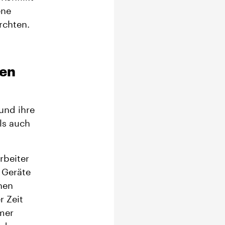
ene
rchten.
den
und ihre
ls auch
rbeiter
 Geräte
nen
r Zeit
mmer