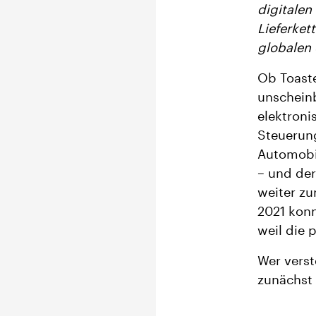
digitalen
Lieferket
globalen 
Ob Toast
unscheinb
elektroni
Steuerung
Automobil
– und de
weiter zu
2021 konn
weil die 
Wer verst
zunächst 