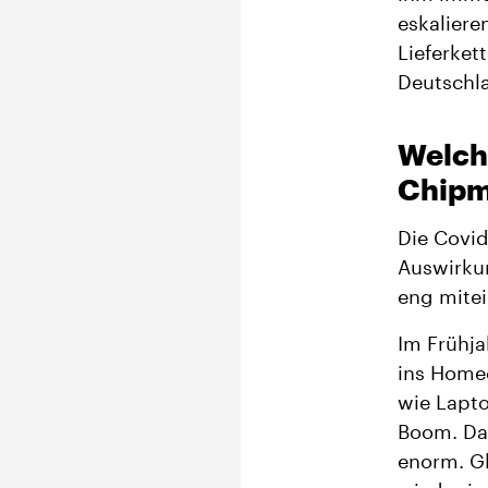
eskaliere
Lieferket
Deutschla
Welche
Chipm
Die Covid
Auswirkun
eng mite
Im Frühja
ins Homeo
wie Lapto
Boom. Dam
enorm. Gl