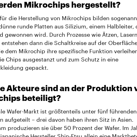
erden Mikrochips hergestellt?
 für die Herstellung von Mikrochips bilden sogenann
dünne runde Platten aus Silizium, einem Halbleiter, 
d gewonnen wird. Durch Prozesse wie Ätzen, Laser
 entstehen dann die Schaltkreise auf der Oberfläch
ie dem Mikrochip ihre spezifische Funktion verleihen
e Chips ausgestanzt und zum Schutz in eine
rkleidung gepackt.
e Akteure sind an der Produktion 
hips beteiligt?
le Wafer-Markt ist größtenteils unter fünf führenden
rn aufgeteilt – drei davon haben ihren Sitz in Asien.
 produzieren sie über 50 Prozent der Wafer. Im Ja
 japanische Hersteller Shin-Etsu allein eine Marktbet