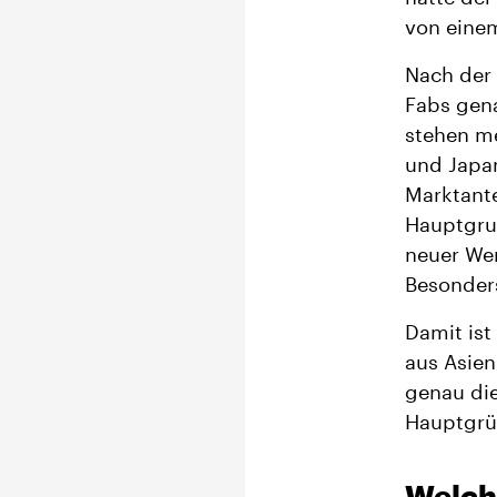
von einem
Nach der 
Fabs gena
stehen me
und Japan
Marktante
Hauptgrun
neuer We
Besonders
Damit ist
aus Asien
genau die
Hauptgrün
Welch