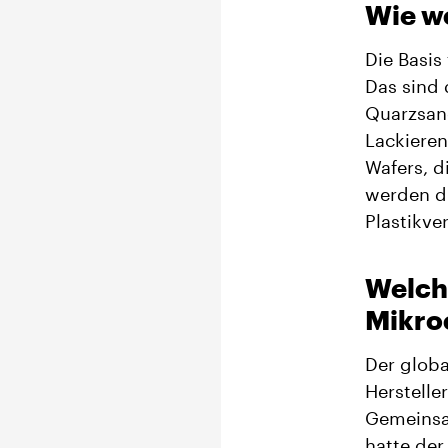
Wie w
Die Basis
Das sind 
Quarzsan
Lackieren
Wafers, d
werden di
Plastikve
Welch
Mikroc
Der globa
Herstelle
Gemeinsam
hatte der