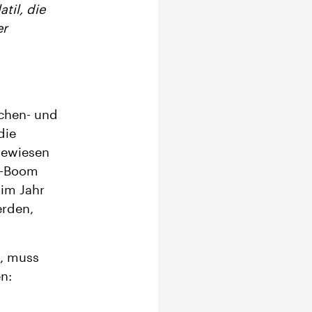
til, die
er
echen- und
die
gewiesen
o-Boom
 im Jahr
erden,
e, muss
n: