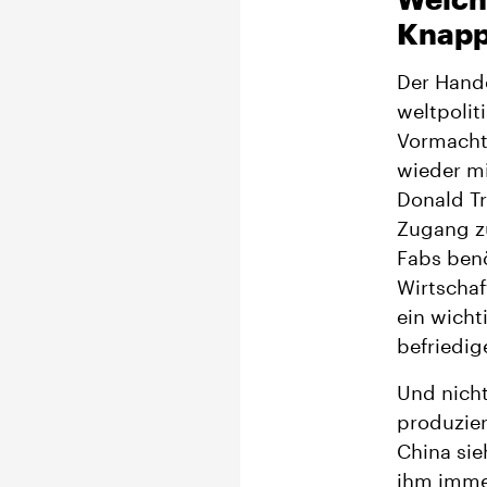
Knapp
Der Hande
weltpolit
Vormacht
wieder mi
Donald T
Zugang zu
Fabs benö
Wirtschaf
ein wicht
befriedig
Und nicht
produzier
China sie
ihm immer