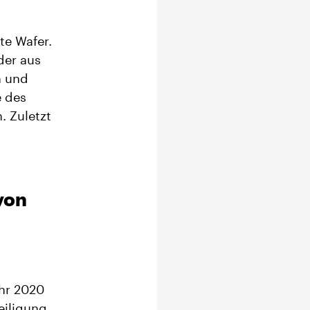
te Wafer.
der aus
n und
e des
. Zuletzt
von
hr 2020
eiligung