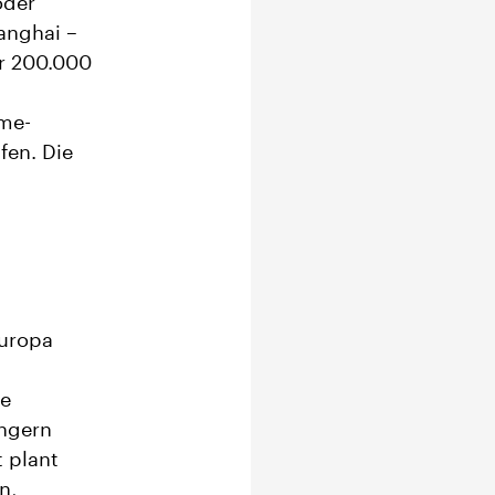
oder
anghai –
er 200.000
me-
fen. Die
Europa
ge
ingern
 plant
n,