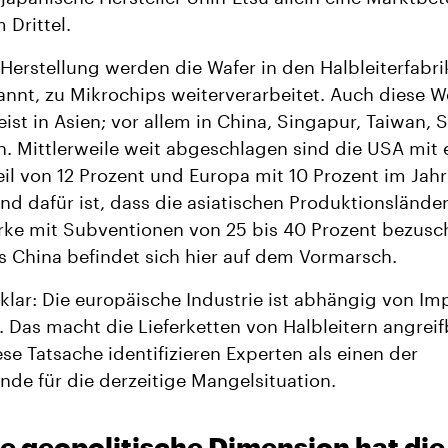
 Drittel.
Herstellung werden die Wafer in den Halbleiterfabri
nnt, zu Mikrochips weiterverarbeitet. Auch diese W
ist in Asien; vor allem in China, Singapur, Taiwan,
. Mittlerweile weit abgeschlagen sind die USA mit
il von 12 Prozent und Europa mit 10 Prozent im Jahr
d dafür ist, dass die asiatischen Produktionslände
rke mit Subventionen von 25 bis 40 Prozent bezusc
 China befindet sich hier auf dem Vormarsch.
 klar: Die europäische Industrie ist abhängig von Im
. Das macht die Lieferketten von Halbleitern angrei
se Tatsache identifizieren Experten als einen der
de für die derzeitige Mangelsituation.
e geopolitische Dimension hat die