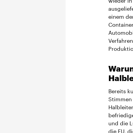
wieder in
ausgelief
einem der
Container
Automobi
Verfahren
Produktio
Warum
Halble
Bereits k
Stimmen a
Halbleite
befriedig
und die L
die EU, d