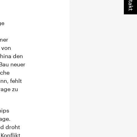
Kontakt
ge
mer
t von
hina den
 Bau neuer
sche
nn, fehlt
rage zu
hips
age.
nd droht
Konflikt