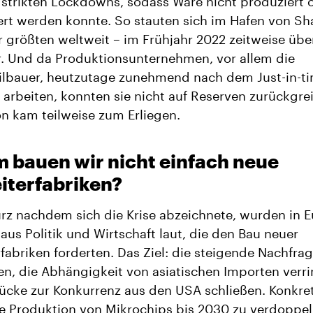
 strikten Lockdowns, sodass Ware nicht produziert 
ert werden konnte. So stauten sich im Hafen von Sh
 größten weltweit – im Frühjahr 2022 zeitweise üb
. Und da Produktionsunternehmen, vor allem die
lbauer, heutzutage zunehmend nach dem Just-in-ti
 arbeiten, konnten sie nicht auf Reserven zurückgrei
n kam teilweise zum Erliegen.
 bauen wir nicht einfach neue
iterfabriken?
urz nachdem sich die Krise abzeichnete, wurden in 
us Politik und Wirtschaft laut, die den Bau neuer
rfabriken forderten. Das Ziel: die steigende Nachfra
en, die Abhängigkeit von asiatischen Importen verr
ücke zur Konkurrenz aus den USA schließen. Konkret
ie Produktion von Mikrochips bis 2030 zu verdoppel