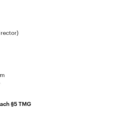
rector)
om
0
 nach §5 TMG