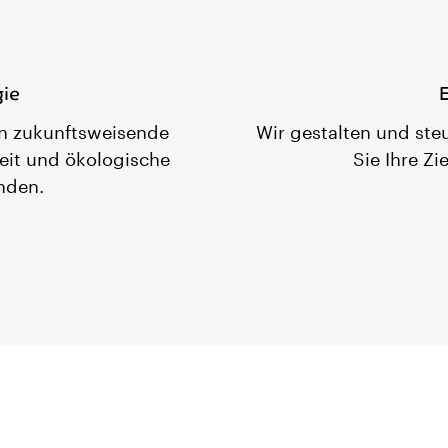
gie
E
en zukunftsweisende
Wir gestalten und ste
keit und ökologische
Sie Ihre Zi
nden.