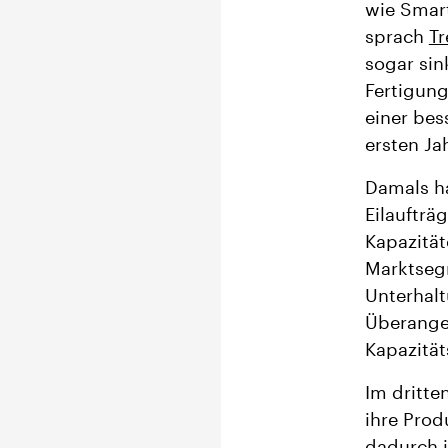
wie Smar
sprach
Tr
sogar sin
Fertigung
einer bes
ersten Ja
Damals h
Eilaufträg
Kapazität
Marktseg
Unterhalt
Überange
Kapazität
Im dritte
ihre Prod
dadurch i