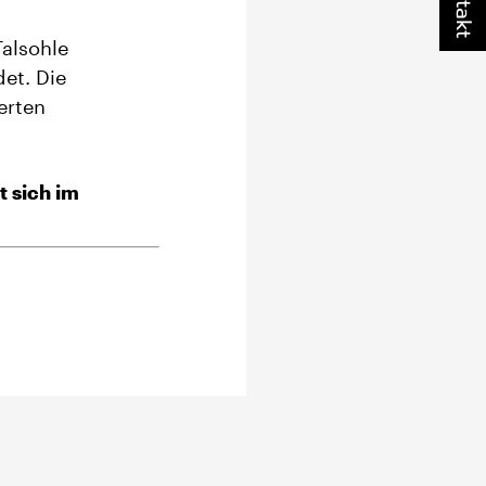
Kontakt
Talsohle
et. Die
erten
t sich im