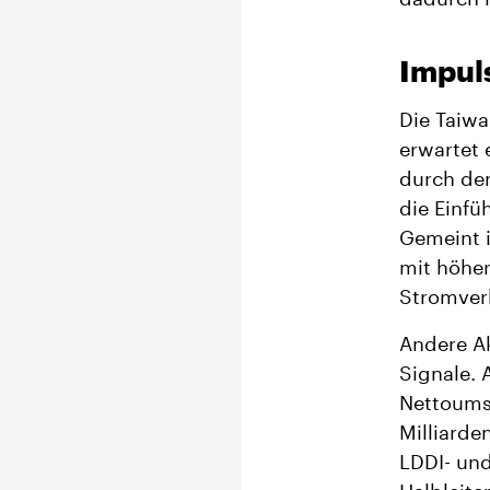
Impul
Die Taiw
erwartet
durch de
die Einfü
Gemeint i
mit höher
Stromver
Andere A
Signale. 
Nettoumsa
Milliarde
LDDI- und