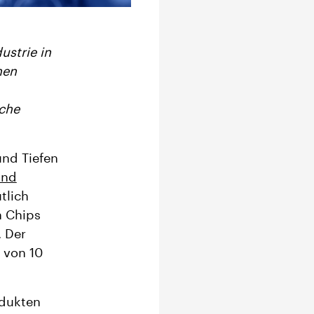
ustrie in
nen
nche
und Tiefen
und
tlich
n Chips
. Der
 von 10
odukten