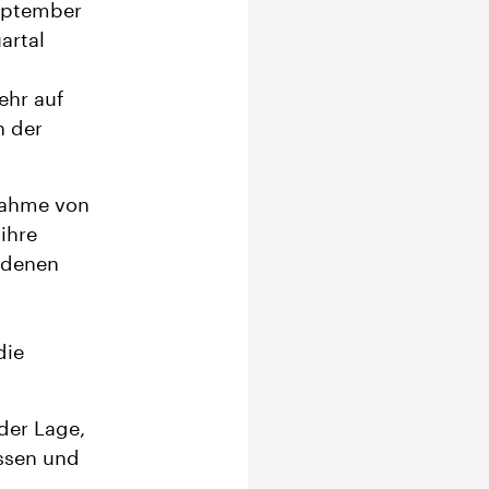
eptember
artal
ehr auf
n der
nahme von
 ihre
edenen
die
 der Lage,
assen und