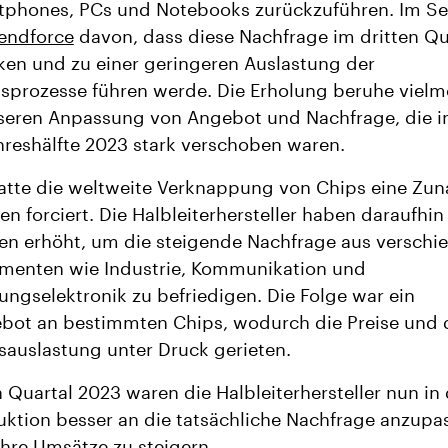
tphones, PCs und Notebooks zurückzuführen. Im S
endforce
davon, dass diese Nachfrage im dritten Qu
ken und zu einer geringeren Auslastung der
sprozesse führen werde. Die Erholung beruhe vielm
seren Anpassung von Angebot und Nachfrage, die i
hreshälfte 2023 stark verschoben waren.
atte die weltweite Verknappung von Chips eine Zu
en forciert. Die Halbleiterhersteller haben daraufhin
en erhöht, um die steigende Nachfrage aus verschi
menten wie Industrie, Kommunikation und
ungselektronik zu befriedigen. Die Folge war ein
bot an bestimmten Chips, wodurch die Preise und 
sauslastung unter Druck gerieten.
n Quartal 2023 waren die Halbleiterhersteller nun in
uktion besser an die tatsächliche Nachfrage anzup
hre Umsätze zu steigern.