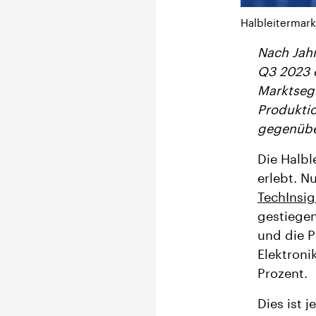
Halbleitermark
Nach Jahr
Q3 2023 
Marktseg
Produktio
gegenübe
Die Halbl
erlebt. N
TechInsig
gestiegen
und die P
Elektron
Prozent.
Dies ist 