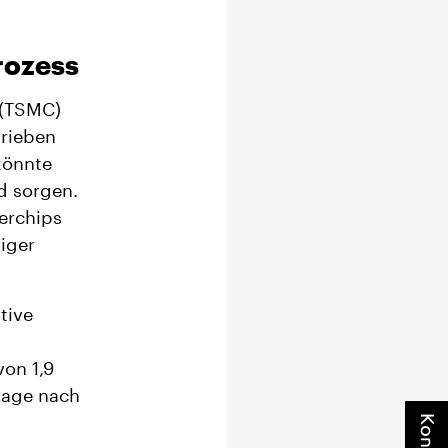
rozess
 (TSMC)
rieben
könnte
d sorgen.
erchips
iger
tive
on 1,9
rage nach