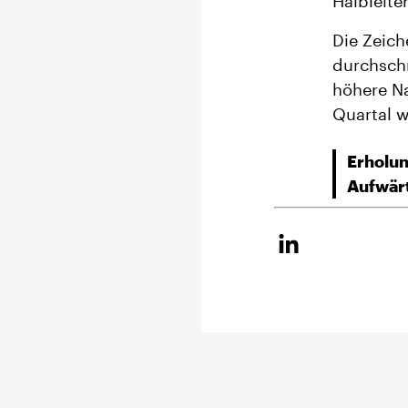
Halbleite
Die Zeich
durchschr
höhere Na
Quartal 
Erholun
Aufwärt