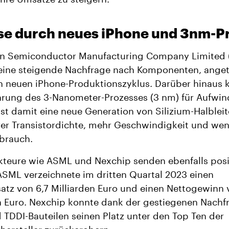
se durch neues iPhone und 3nm-P
an Semiconductor Manufacturing Company Limited
 eine steigende Nachfrage nach Komponenten, anget
n neuen iPhone-Produktionszyklus. Darüber hinaus 
hrung des 3-Nanometer-Prozesses (3 nm) für Aufwin
st damit eine neue Generation von Silizium-Halbleit
er Transistordichte, mehr Geschwindigkeit und wen
brauch.
kteure wie ASML und Nexchip senden ebenfalls posi
ASML verzeichnete im dritten Quartal 2023 einen
tz von 6,7 Milliarden Euro und einen Nettogewinn v
n Euro. Nexchip konnte dank der gestiegenen Nachf
 TDDI-Bauteilen seinen Platz unter den Top Ten der