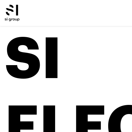
SI
ELE