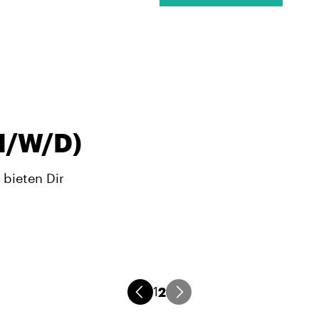
M/W/D)
 bieten Dir
2
1