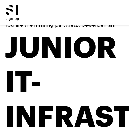
You are the missing part! Jetzt bewerben als
JUNIOR
IT-
INFRAS