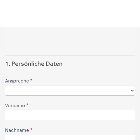
Bewerben
Group
1. Persönliche Daten
DE
*
Ansprache
*
Vorname
*
Nachname